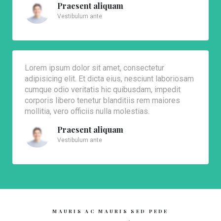
Praesent aliquam
Vestibulum ante
Lorem ipsum dolor sit amet, consectetur
adipisicing elit. Et dicta eius, nesciunt laboriosam
cumque odio veritatis hic quibusdam, impedit
corporis libero tenetur blanditiis rem maiores
mollitia, vero officiis nulla molestias.
Praesent aliquam
Vestibulum ante
MAURIS AC MAURIS SED PEDE